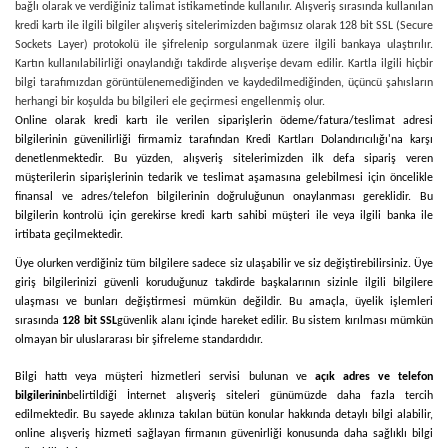
bağlı olarak ve verdiğiniz talimat istikametinde kullanılır. Alışveriş sırasında kullanılan
kredi kartı ile ilgili bilgiler alışveriş sitelerimizden bağımsız olarak 128 bit SSL (Secure
Sockets Layer) protokolü ile şifrelenip sorgulanmak üzere ilgili bankaya ulaştırılır.
Kartın kullanılabilirliği onaylandığı takdirde alışverişe devam edilir. Kartla ilgili hiçbir
bilgi tarafımızdan görüntülenemediğinden ve kaydedilmediğinden, üçüncü şahısların
herhangi bir koşulda bu bilgileri ele geçirmesi engellenmiş olur.
Online olarak kredi kartı ile verilen siparişlerin ödeme/fatura/teslimat adresi
bilgilerinin güvenilirliği firmamiz tarafından Kredi Kartları Dolandırıcılığı'na karşı
denetlenmektedir. Bu yüzden, alışveriş sitelerimizden ilk defa sipariş veren
müşterilerin siparişlerinin tedarik ve teslimat aşamasına gelebilmesi için öncelikle
finansal ve adres/telefon bilgilerinin doğruluğunun onaylanması gereklidir. Bu
bilgilerin kontrolü için gerekirse kredi kartı sahibi müşteri ile veya ilgili banka ile
irtibata geçilmektedir.
Üye olurken verdiğiniz tüm bilgilere sadece siz ulaşabilir ve siz değiştirebilirsiniz. Üye
giriş bilgilerinizi güvenli koruduğunuz takdirde başkalarının sizinle ilgili bilgilere
ulaşması ve bunları değiştirmesi mümkün değildir. Bu amaçla, üyelik işlemleri
sırasında
128 bit SSL
güvenlik alanı içinde hareket edilir. Bu sistem kırılması mümkün
olmayan bir uluslararası bir şifreleme standardıdır.
Bilgi hattı veya müşteri hizmetleri servisi bulunan ve
açık adres ve telefon
bilgilerinin
belirtildiği İnternet alışveriş siteleri günümüzde daha fazla tercih
edilmektedir. Bu sayede aklınıza takılan bütün konular hakkında detaylı bilgi alabilir,
online alışveriş hizmeti sağlayan firmanın güvenirliği konusunda daha sağlıklı bilgi