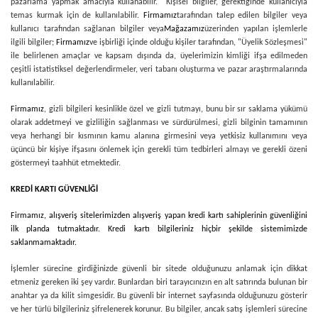
pazarlama yapmak amacıyla kullanabilir. Kişisel bilgiler, gerektiğinde kullanıcıyla
temas kurmak için de kullanılabilir.
Firmamız
tarafından talep edilen bilgiler veya
kullanıcı tarafından sağlanan bilgiler veya
Mağazamız
üzerinden yapılan işlemlerle
ilgili bilgiler;
Firmamız
ve işbirliği içinde olduğu kişiler tarafından, "Üyelik Sözleşmesi"
ile belirlenen amaçlar ve kapsam dışında da, üyelerimizin kimliği ifşa edilmeden
çeşitli istatistiksel değerlendirmeler, veri tabanı oluşturma ve pazar araştırmalarında
kullanılabilir.
Firmamız
, gizli bilgileri kesinlikle özel ve gizli tutmayı, bunu bir sır saklama yükümü
olarak addetmeyi ve gizliliğin sağlanması ve sürdürülmesi, gizli bilginin tamamının
veya herhangi bir kısmının kamu alanına girmesini veya yetkisiz kullanımını veya
üçüncü bir kişiye ifşasını önlemek için gerekli tüm tedbirleri almayı ve gerekli özeni
göstermeyi taahhüt etmektedir.
KREDİ KARTI GÜVENLİĞİ
Firmamız
, alışveriş sitelerimizden alışveriş yapan kredi kartı sahiplerinin güvenliğini
ilk planda tutmaktadır. Kredi kartı bilgileriniz hiçbir şekilde sistemimizde
saklanmamaktadır.
İşlemler sürecine girdiğinizde güvenli bir sitede olduğunuzu anlamak için dikkat
etmeniz gereken iki şey vardır. Bunlardan biri tarayıcınızın en alt satırında bulunan bir
anahtar ya da kilit simgesidir. Bu güvenli bir internet sayfasında olduğunuzu gösterir
ve her türlü bilgileriniz şifrelenerek korunur. Bu bilgiler, ancak satış işlemleri sürecine