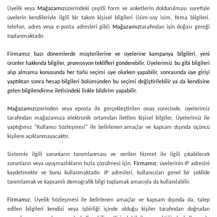
Üyelik veya
Mağazamız
üzerindeki çeşitli form ve anketlerin doldurulması suretiyle
üyelerin kendileriyle ilgili bir takım kişisel bilgileri (isim-soy isim, firma bilgileri,
telefon, adres veya e-posta adresleri gibi)
Mağazamız
tarafından işin doğası gereği
toplanmaktadır.
Firmamız bazı dönemlerde müşterilerine ve üyelerine kampanya bilgileri, yeni
ürünler hakkında bilgiler, promosyon teklifleri gönderebilir. Üyelerimiz bu gibi bilgileri
alıp almama konusunda her türlü seçimi üye olurken yapabilir, sonrasında üye girişi
yaptıktan sonra hesap bilgileri bölümünden bu seçimi değiştirilebilir ya da kendisine
gelen bilgilendirme iletisindeki linkle bildirim yapabilir.
Mağazamız
üzerinden veya eposta ile gerçekleştirilen onay sürecinde, üyelerimiz
tarafından mağazamıza elektronik ortamdan iletilen kişisel bilgiler, Üyelerimiz ile
yaptığımız "Kullanıcı Sözleşmesi" ile belirlenen amaçlar ve kapsam dışında üçüncü
kişilere açıklanmayacaktır.
Sistemle ilgili sorunların tanımlanması ve verilen hizmet ile ilgili çıkabilecek
sorunların veya uyuşmazlıkların hızla çözülmesi için,
Firmamız
, üyelerinin IP adresini
kaydetmekte ve bunu kullanmaktadır. IP adresleri, kullanıcıları genel bir şekilde
tanımlamak ve kapsamlı demografik bilgi toplamak amacıyla da kullanılabilir.
Firmamız
, Üyelik Sözleşmesi ile belirlenen amaçlar ve kapsam dışında da, talep
edilen bilgileri kendisi veya işbirliği içinde olduğu kişiler tarafından doğrudan