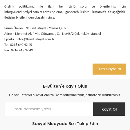
Gizlilik politikamız ile ilgili her türlü soru ve önerileriniz için
info@3kendustriyel.com.tr a
dresine email gönderebilirsiniz. Firmamız’a ait aşağıdaki
iletişim bilgilerinden ulaşabilirsiniz.
Firma Ünvanı : 3K Endüstriyel - Yılmaz Çelik
Adres : Mehmet Akif Mh. Günyamaç Cd. No:46/2 Çekmeköy İstanbul
Eposta : info@3kendustriyel.com.tr
Tel: 0216 640 42 45
Fax: 0216 415 37 49
Tüm Sayfalar
E-Bülten'e Kayıt Olun
Haber listemize kayıt olarak kampanyalardan, haberdar olabilirsiniz.
Kayıt Ol
Sosyal Medyada Bizi Takip Edin