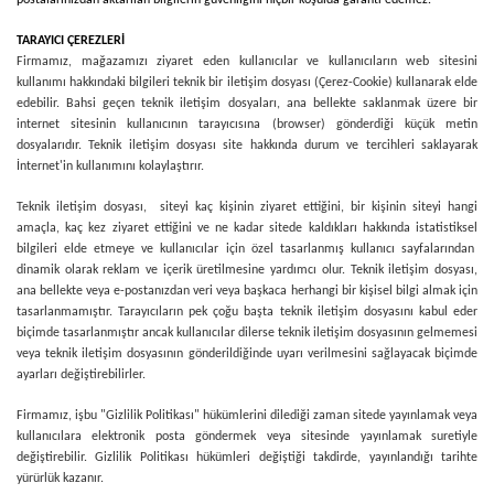
postalarınızdan aktarılan bilgilerin güvenliğini hiçbir koşulda garanti edemez.
TARAYICI ÇEREZLERİ
Firmamız, mağazamızı ziyaret eden kullanıcılar ve kullanıcıların web sitesini
kullanımı hakkındaki bilgileri teknik bir iletişim dosyası (Çerez-Cookie) kullanarak elde
edebilir. Bahsi geçen teknik iletişim dosyaları, ana bellekte saklanmak üzere bir
internet sitesinin kullanıcının tarayıcısına (browser) gönderdiği küçük metin
dosyalarıdır. Teknik iletişim dosyası site hakkında durum ve tercihleri saklayarak
İnternet'in kullanımını kolaylaştırır.
Teknik iletişim dosyası, siteyi kaç kişinin ziyaret ettiğini, bir kişinin siteyi hangi
amaçla, kaç kez ziyaret ettiğini ve ne kadar sitede kaldıkları hakkında istatistiksel
bilgileri elde etmeye ve kullanıcılar için özel tasarlanmış kullanıcı sayfalarından
dinamik olarak reklam ve içerik üretilmesine yardımcı olur. Teknik iletişim dosyası,
ana bellekte veya e-postanızdan veri veya başkaca herhangi bir kişisel bilgi almak için
tasarlanmamıştır. Tarayıcıların pek çoğu başta teknik iletişim dosyasını kabul eder
biçimde tasarlanmıştır ancak kullanıcılar dilerse teknik iletişim dosyasının gelmemesi
veya teknik iletişim dosyasının gönderildiğinde uyarı verilmesini sağlayacak biçimde
ayarları değiştirebilirler.
Firmamız, işbu "Gizlilik Politikası" hükümlerini dilediği zaman sitede yayınlamak veya
kullanıcılara elektronik posta göndermek veya sitesinde yayınlamak suretiyle
değiştirebilir. Gizlilik Politikası hükümleri değiştiği takdirde, yayınlandığı tarihte
yürürlük kazanır.