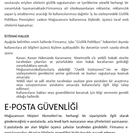
vasıtasıyla erişilen sitelerin gizlilik uygulamaları ve içeriklerine yönelik herhangi bir
sorumluluk taşımamaktadır.
Firmamıza ait sitede
yayınlanan reklamlar, reklamcılık
yapan iş ortaklarımız aracılığı ile kullanıcılarımıza dağıtılır. İş bu sözleşmedeki Gizlilik
Politikası Prensipleri, sadece Mağazamızın kullanımına ilişkindir, üçüncü taraf web
sitelerini kapsamaz.
İSTİSNAİ HALLER
Aşağıda belirtilen sınırlı hallerde Firmamız, işbu "Gizlilik Politikası" hükümleri dışında
kullanıcılara ait bilgileri üçüncü kişilere açıklayabilir. Bu durumlar sınırlı sayıda olmak
üzere;
Kanun, Kanun Hükmünde Kararname, Yönetmelik v.b. yetkili hukuki otorite
tarafından çıkarılan ve yürürlülükte olan hukuk kurallarının getirdiği
zorunluluklara uymak;
Mağazamızınkullanıcılarla akdettiği "Üyelik Sözleşmesi"'nin ve diğer
sözleşmelerin gereklerini yerine getirmek ve bunları uygulamaya koymak
amacıyla;
Yetkili idari ve adli otorite tarafından usulüne göre yürütülen bir araştırma
veya soruşturmanın yürütümü amacıyla kullanıcılarla ilgili bilgi talep
edilmesi;
Kullanıcıların hakları veya güvenliklerini korumak için bilgi vermenin gerekli
olduğu hallerdir.
E-POSTA GÜVENLİĞİ
Mağazamızın Müşteri Hizmetleri’ne, herhangi bir siparişinizle ilgili olarak
göndereceğiniz e-postalarda, asla kredi kartı numaranızı veya şifrelerinizi yazmayınız.
E-postalarda yer alan bilgiler üçüncü şahıslar tarafından görülebilir. Firmamız e-