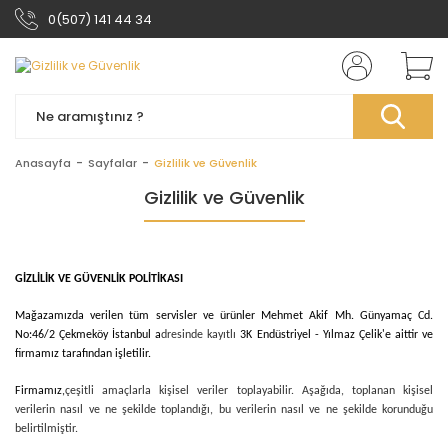
0(507) 141 44 34
Anasayfa
Sayfalar
Gizlilik ve Güvenlik
Gizlilik ve Güvenlik
GİZLİLİK VE GÜVENLİK POLİTİKASI
Mağazamızda verilen tüm servisler ve ürünler Mehmet Akif Mh. Günyamaç Cd.
No:46/2 Çekmeköy İstanbul a
dresinde kayıtlı
3K Endüstriyel - Yılmaz Çelik'e
aittir ve
firmamız tarafından işletilir.
Firmamız,
çeşitli amaçlarla kişisel veriler toplayabilir. Aşağıda, toplanan kişisel
verilerin nasıl ve ne şekilde toplandığı, bu verilerin nasıl ve ne şekilde korunduğu
belirtilmiştir.