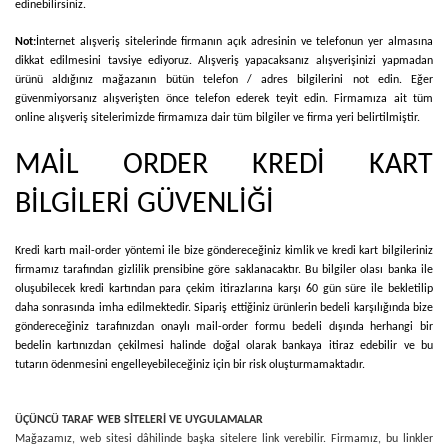
edinebilirsiniz.
Not:
İnternet alışveriş sitelerinde firmanın açık adresinin ve telefonun yer almasına
dikkat edilmesini tavsiye ediyoruz. Alışveriş yapacaksanız alışverişinizi yapmadan
ürünü aldığınız mağazanın bütün telefon / adres bilgilerini not edin. Eğer
güvenmiyorsanız alışverişten önce telefon ederek teyit edin. Firmamıza ait tüm
online alışveriş sitelerimizde firmamıza dair tüm bilgiler ve firma yeri belirtilmiştir.
MAİL ORDER KREDİ KART
BİLGİLERİ GÜVENLİĞİ
Kredi kartı mail-order yöntemi ile bize göndereceğiniz kimlik ve kredi kart bilgileriniz
firmamız tarafından gizlilik prensibine göre saklanacaktır. Bu bilgiler olası banka ile
oluşubilecek kredi kartından para çekim itirazlarına karşı 60 gün süre ile bekletilip
daha sonrasında imha edilmektedir. Sipariş ettiğiniz ürünlerin bedeli karşılığında bize
göndereceğiniz tarafınızdan onaylı mail-order formu bedeli dışında herhangi bir
bedelin kartınızdan çekilmesi halinde doğal olarak bankaya itiraz edebilir ve bu
tutarın ödenmesini engelleyebileceğiniz için bir risk oluşturmamaktadır.
ÜÇÜNCÜ TARAF WEB SİTELERİ VE UYGULAMALAR
Mağazamız, web sitesi dâhilinde başka sitelere link verebilir. Firmamız, bu linkler