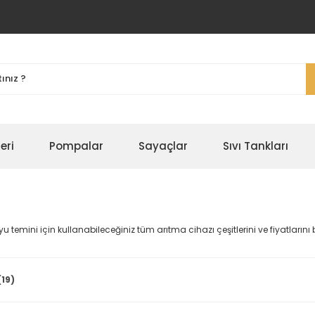
eri
Pompalar
Sayaçlar
Sıvı Tankları
u temini için kullanabileceğiniz tüm arıtma cihazı çeşitlerini ve fiyatlarını 
(19)