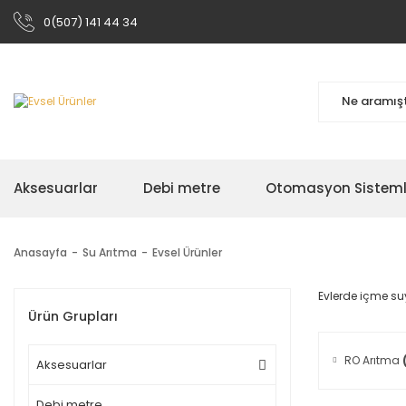
0(507) 141 44 34
Aksesuarlar
Debi metre
Otomasyon Sisteml
Anasayfa
Su Arıtma
Evsel Ürünler
Evlerde içme suy
Ürün Grupları
RO Arıtma
Aksesuarlar
Debi metre