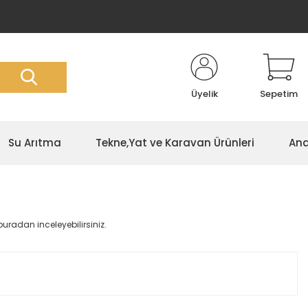
Üyelik
Sepetim
Su Arıtma
Tekne,Yat ve Karavan Ürünleri
Ana
buradan inceleyebilirsiniz.