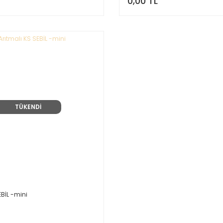
0,00 TL
TÜKENDİ
EBİL -mini