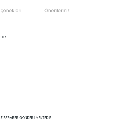
eçenekleri
Önerileriniz
ADIR.
İLE BERABER GÖNDERİLMEKTEDİR.