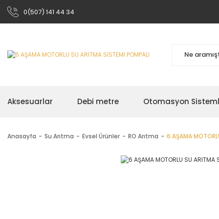
0(507) 141 44 34
Aksesuarlar
Debi metre
Otomasyon Sisteml
Anasayfa
Su Arıtma
Evsel Ürünler
RO Arıtma
6 AŞAMA MOTORLU