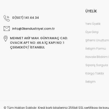
ÜYELİK
0(507) 141 44 34
Yeni Üyelik
info@3kendustriyel.com.tr
Üye Girişi
MEHMET AKİF MAH. GÜNYAMAÇ CAD.
Şifremi Unuttum
OVACIK APT NO: 46 A İÇ KAPI NO: 1
ÇEKMEKÖY/ İSTANBUL
İletişim Formu
Havale Bildirim
Sipariş Sorgula
Kargo Takibi
İletişim
© Tüm Hakları Saklıdır. Kredi kartı bilgileriniz 256bit SSL sertifikası ile k