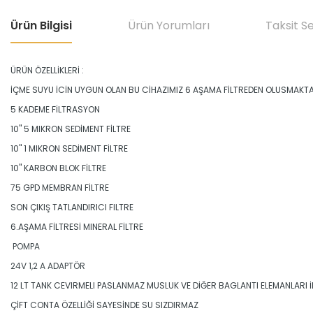
Ürün Bilgisi
Ürün Yorumları
Taksit S
ÜRÜN ÖZELLİKLERİ :
İÇME SUYU İCİN UYGUN OLAN BU CİHAZIMIZ 6 AŞAMA FİLTREDEN OLUSMAKT
5 KADEME FİLTRASYON
10" 5 MIKRON SEDİMENT FİLTRE
10" 1 MIKRON SEDİMENT FİLTRE
10" KARBON BLOK FİLTRE
75 GPD MEMBRAN FİLTRE
SON ÇIKIŞ TATLANDIRICI FILTRE
6.AŞAMA FİLTRESİ MINERAL FİLTRE
POMPA
24V 1,2 A ADAPTÖR
12 LT TANK CEVIRMELI PASLANMAZ MUSLUK VE DİĞER BAGLANTI ELEMANLARI 
ÇİFT CONTA ÖZELLİĞİ SAYESİNDE SU SIZDIRMAZ