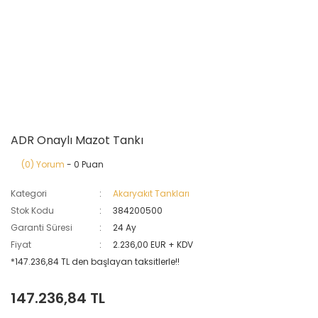
ADR Onaylı Mazot Tankı
(0) Yorum
- 0 Puan
Kategori
Akaryakıt Tankları
Stok Kodu
384200500
Garanti Süresi
24 Ay
Fiyat
2.236,00 EUR + KDV
*147.236,84 TL den başlayan taksitlerle!!
147.236,84 TL