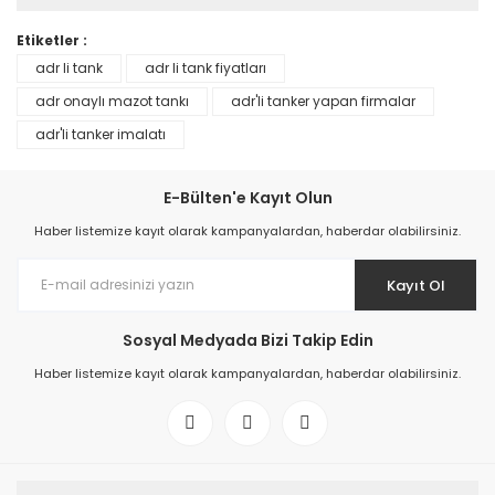
Etiketler :
adr li tank
adr li tank fiyatları
adr onaylı mazot tankı
adr'li tanker yapan firmalar
adr'li tanker imalatı
E-Bülten'e Kayıt Olun
Haber listemize kayıt olarak kampanyalardan, haberdar olabilirsiniz.
Kayıt Ol
Sosyal Medyada Bizi Takip Edin
Haber listemize kayıt olarak kampanyalardan, haberdar olabilirsiniz.