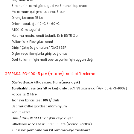
·
3 hanenin kısmi göstergesi ve 6 haneli toplayıcı
·
Maksimum çalışma basıncı: 5 bar
·
Direnç basıncı: 15 bar
·
Ortam sıcaklığı: -10 ºC / +60 ºC
·
ATEX IIG Kategorisi
·
Koruma modu: kendi tedarik: Ex h IIB T5 Gb
·
Poliamid + Fiberglas konut
·
Giriş / Çıkış Bağlantıları: 1 "GAZ (BSP)
·
Dişler veya flanşlarla giriş bağlantısı
·
Özel kullanım için mali operasyonlar için uygun değil
GESPASA FG-100 · 5 µm (mikron) · su itici filtreleme
·
Filtrasyonu:
5 µm (micr açık)
Dizel ve Benzin
·
:
su itici filtre kağıdı ile
, su% 93 oranında (FG-100 & FG-100G)
Su sürahisi
·
Kapasite:
2 litre
·
Transfer kapasitesi:
105 l / dak
·
Üst mikrofiltre gövdesi:
alüminyum
·
Konut: şeffaf
·
Giriş / Çıkış:
F1 "BSP
flanşları veya dişleri
·
Filtreleme kapasitesi: 500.000 litre (normal şartlar)
·
Kurulum:
pompalama kiti emme veya teslimat