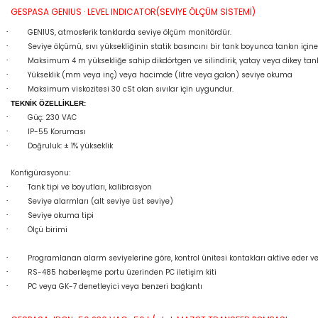
GESPASA GENIUS · LEVEL INDICATOR(SEVİYE ÖLÇÜM SİSTEMİ)
·
GENIUS, atmosferik tanklarda seviye ölçüm monitördür.
·
Seviye ölçümü, sıvı yüksekliğinin statik basıncını bir tank boyunca tankın içine 
·
Maksimum 4 m yüksekliğe sahip dikdörtgen ve silindirik, yatay veya dikey tan
·
Yükseklik (mm veya inç) veya hacimde (litre veya galon) seviye okuma
·
Maksimum viskozitesi 30 cSt olan sıvılar için uygundur.
TEKNİK ÖZELLİKLER:
·
Güç: 230 VAC
·
IP-55 Koruması
·
Doğruluk: ± 1% yükseklik
Konfigürasyonu:
·
Tank tipi ve boyutları, kalibrasyon
·
Seviye alarmları (alt seviye üst seviye)
·
Seviye okuma tipi
·
Ölçü birimi
·
Programlanan alarm seviyelerine göre, kontrol ünitesi kontakları aktive eder vey
·
RS-485 haberleşme portu üzerinden PC iletişim kiti
·
PC veya GK-7 denetleyici veya benzeri bağlantı