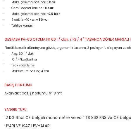
·
Maks. çalışma basıncı:
5 bar
·
Gemi kopma basıncı:
8 bar
·
Maks. çalışma basıncı:
-0,5 bar
·
Sıcaklık:
-10 ºC · + 50 ºC
·
Tahliye vanası
GESPASA PA-60 OTOMATİK 60 l / dak. / F3 / 4 " TABANCA DÖNER MAFSALI İL
Plastik kapaklı alüminyum gövde, ergonomik tasarım, 3 pozisyonlu akış ayarı ve ot
·
Akış: 60 l / dak
·
F3 / 4 "bağlantısı
·
Tetik sabitleme
·
Maksimum basınç: 4 bar
BASIŞ HORTUMU
Akaryakıt basış hortumu ¾” 8 mt
YANGIN TÜPÜ
12 KG İthal CE belgeli manometre ve valf
TS 862 EN3 ve CE belge
UYARI VE İKAZ LEVHALARI