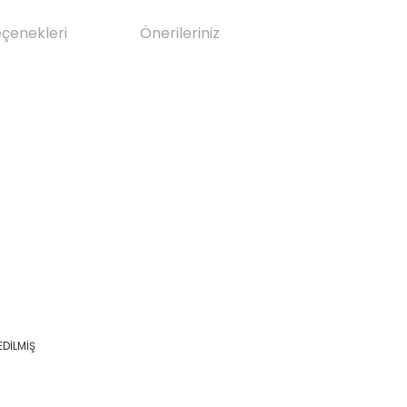
eçenekleri
Önerileriniz
DİLMİŞ