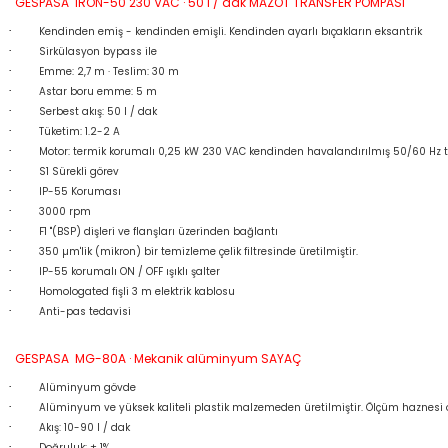
GESPASA IRON-50 230 VAC · 50 l / dak MAZOT TRANSFER POMPASI
·
Kendinden emiş - kendinden emişli. Kendinden ayarlı bıçakların eksantrik
·
Sirkülasyon bypass ile
·
Emme: 2,7 m · Teslim: 30 m
·
Astar boru emme: 5 m
·
Serbest akış: 50 l / dak
·
Tüketim: 1.2-2 A
·
Motor: termik korumalı 0,25 kW 230 VAC kendinden havalandırılmış 50/60 Hz te
·
S1 Sürekli görev
·
IP-55 Koruması
·
3000 rpm
·
F1 "(BSP) dişleri ve flanşları üzerinden bağlantı
·
350 µm'lik (mikron) bir temizleme çelik filtresinde üretilmiştir.
·
IP-55 korumalı ON / OFF ışıklı şalter
·
Homologated fişli 3 m elektrik kablosu
·
Anti-pas tedavisi
GESPASA MG-80A · Mekanik alüminyum SAYAÇ
·
Alüminyum gövde
·
Alüminyum ve yüksek kaliteli plastik malzemeden üretilmiştir. Ölçüm haznesi osil
·
Akış: 10-90 l / dak
·
Doğruluk: ± 1%