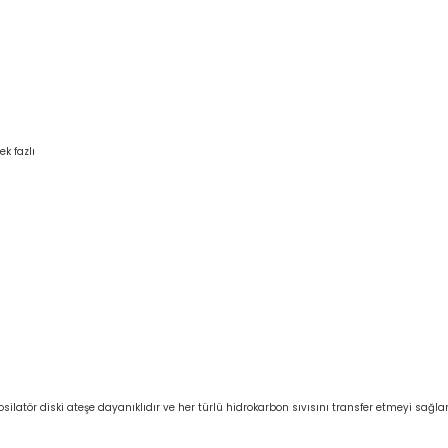
k fazlı
atör diski ateşe dayanıklıdır ve her türlü hidrokarbon sıvısını transfer etmeyi sağlar (