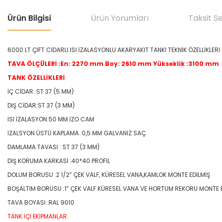
Ürün Bilgisi
Ürün Yorumları
Taksit S
6000 LT ÇİFT CİDARLI ISI İZALASYONLU AKARYAKIT TANKI TEKNİK ÖZELLİKLERİ
TAVA ÖLÇÜLERİ :En: 2270 mm Boy: 2610 mm Yükseklik :3100 mm
TANK ÖZELLİKLERİ
İÇ CİDAR :ST 37 (5 MM)
DIŞ CİDAR:ST 37 (3 MM)
ISI İZALASYON:50 MM İZO CAM
İZALSYON ÜSTÜ KAPLAMA :0,5 MM GALVANİZ SAÇ
DAMLAMA TAVASI : ST 37 (3 MM)
DIŞ KORUMA KARKASI :40*40 PROFİL
DOLUM BORUSU :2 1/2” ÇEK VALF, KÜRESEL VANA,KAMLOK MONTE EDİLMİŞ
BOŞALTIM BORUSU :1” ÇEK VALF KÜRESEL VANA VE HORTUM REKORU MONTE E
TAVA BOYASI :RAL 9010
TANK İÇİ EKİPMANLAR