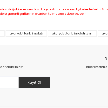
ndan doğabilecek arızalara karşı teslimattan sonra 1 yıl süre ile üretici f
aleler garanti şartlarının ortadan kalmasına sebebiyet verir
i
akaryakıt tankı imalatı
akaryakıt tankı imalatı izmir
akar
da yetersiz gördüğünüz noktaları öneri formunu kullanarak tarafımıza il
Bu ürüne ilk yorumu siz yapın!
Yorum Yaz
S
r olabilirsiniz.
Haber listemize
Kayıt Ol