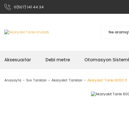
0(507) 141 44 34
Aksesuarlar
Debi metre
Otomasyon Sisteml
Anasayfa
Sıvı Tankları
Akaryakıt Tankları
Akaryakıt Tankı 6000 lt