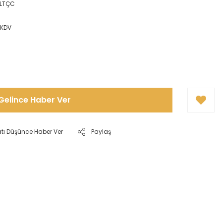
LTÇC
 KDV
!
Gelince Haber Ver
atı Düşünce Haber Ver
Paylaş