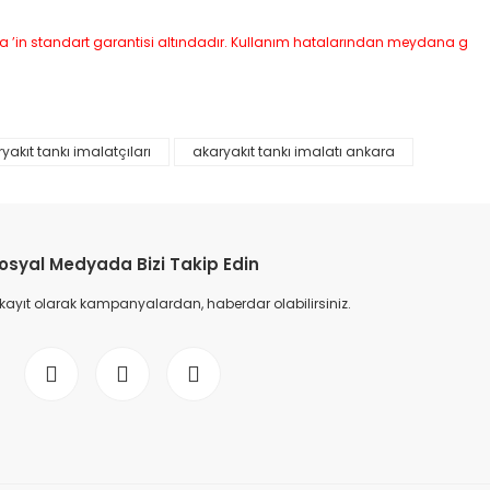
irma ’in standart garantisi altındadır. Kullanım hatalarından meydana g
yakıt tankı imalatçıları
akaryakıt tankı imalatı ankara
etebilirsiniz.
osyal Medyada Bizi Takip Edin
 kayıt olarak kampanyalardan, haberdar olabilirsiniz.