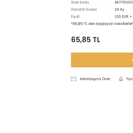
Stok Kodu
AKYT6000
Garanti Süresi
24 Ay
Fiyat
1,00 EUR +
*65,85 TL den başlayan taksitlerle!
65,85 TL
Arkadaşına Öner
Fiy