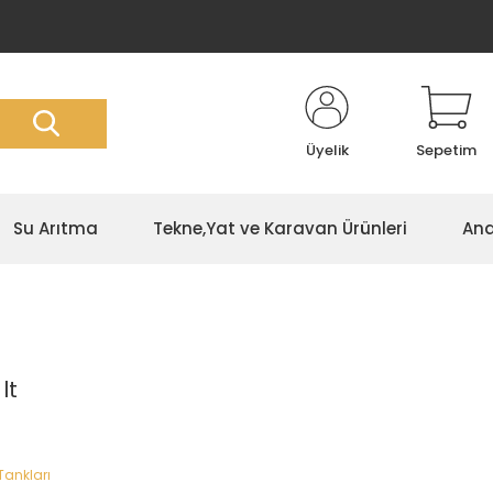
Üyelik
Sepetim
Su Arıtma
Tekne,Yat ve Karavan Ürünleri
Ana
lt
Tankları