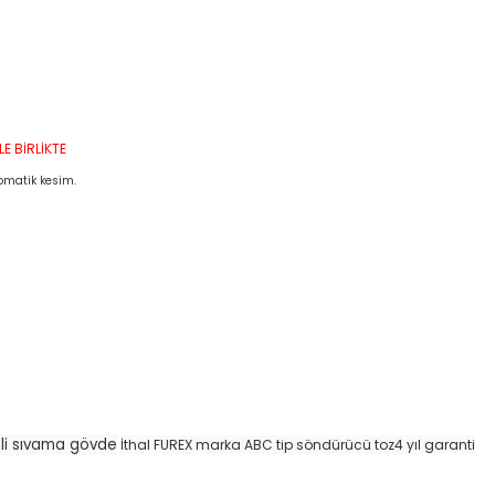
E BİRLİKTE
omatik kesim.
li sıvama gövde
İthal FUREX marka ABC tip söndürücü toz
4 yıl garanti