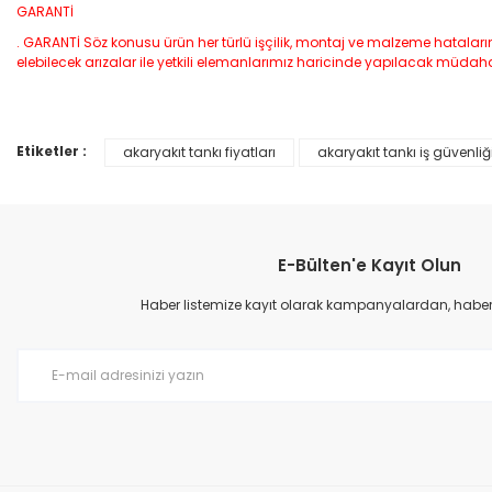
GARANTİ
. GARANTİ Söz konusu ürün her türlü işçilik, montaj ve malzeme hataları
elebilecek arızalar ile yetkili elemanlarımız haricinde yapılacak müdah
Etiketler :
akaryakıt tankı fiyatları
akaryakıt tankı iş güvenliğ
Bu ürünün fiyat bilgisi, resim, ürün açıklamalarında ve diğer konular
Görüş ve önerileriniz için teşekkür ederiz.
Ürün resmi kalitesiz, bozuk veya görüntülenemiyor.
E-Bülten'e Kayıt Olun
Ürün açıklamasında eksik bilgiler bulunuyor.
Ürün bilgilerinde hatalar bulunuyor.
Haber listemize kayıt olarak kampanyalardan, haberda
Ürün fiyatı diğer sitelerden daha pahalı.
Bu ürüne benzer farklı alternatifler olmalı.