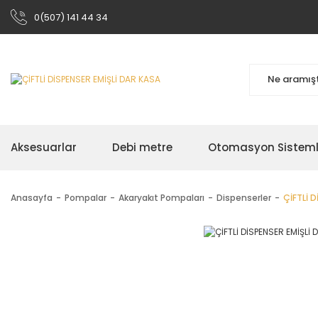
0(507) 141 44 34
Aksesuarlar
Debi metre
Otomasyon Sisteml
Anasayfa
Pompalar
Akaryakıt Pompaları
Dispenserler
ÇİFTLİ D