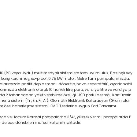
ürlü (PC veya Uydu) multimedyalı sistemlere tam uyumluluk. Basınçlı vey
ke karşı korunmuş, ex-proof, 0.75 kW motor. Metre Tüm pompalarımızda,
mpalarımızda pozitif deplasmanlı döner tip, hava seperatörlü, ayarlanabil
rımızda elektronik olarak 10 haneli litre, para, vardiya litre ve vardiya p
nda 2 tabancadan yakıt verebilme özelliği. USB portu desteği. Kart üzerin
nü sistemi (Tr , En, Fr, Ar). Otomatik Elektronik Kalibrasyon (Gram olar
re özel haberleşme sistemi. EMC Testlerine uygun Kart Tasarımı.
 Tabanca ve Hortum Normal pompalarda 3/4”, yüksek verimli pompalarda 1”
0 derece dönebilen mafsal kullanılmaktadır.