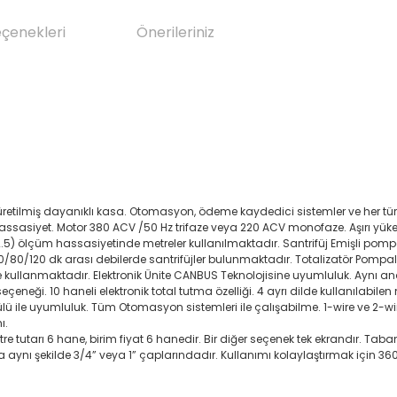
eçenekleri
Önerileriniz
n üretilmiş dayanıklı kasa. Otomasyon, ödeme kaydedici sistemler ve her t
hassasiyet. Motor 380 ACV /50 Hz trifaze veya 220 ACV monofaze. Aşırı yü
e 2.5) ölçüm hassasiyetinde metreler kullanılmaktadır. Santrifüj Emişli po
, 50/80/120 dk arası debilerde santrifüjler bulunmaktadır. Totalizatör Pompala
r de kullanmaktadır. Elektronik Ünite CANBUS Teknolojisine uyumluluk. Aynı a
i. 10 haneli elektronik total tutma özelliği. 4 ayrı dilde kullanılabilen me
 ile uyumluluk. Tüm Otomasyon sistemleri ile çalışabilme. 1-wire ve 2-wi
ı.
itre tutarı 6 hane, birim fiyat 6 hanedir. Bir diğer seçenek tek ekrandır.
aynı şekilde 3/4” veya 1” çaplarındadır. Kullanımı kolaylaştırmak için 36