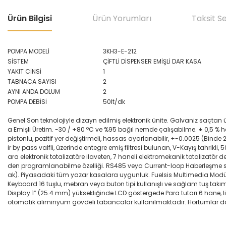
Ürün Bilgisi
Ürün Yorumları
Taksit S
POMPA MODELİ
3KH3-E-212
SİSTEM
ÇİFTLİ DİSPENSER EMİŞLİ DAR KASA
YAKIT CİNSİ
1
TABNACA SAYISI
2
AYNI ANDA DOLUM
2
POMPA DEBİSİ
50lt/dk
Genel Son teknolojiyle dizayn edilmiş elektronik ünite. Galvaniz saçta
a Emişli Üretim. -30 / +80 ºC ve %95 bağıl nemde çalışabilme. ± 0,5 % 
pistonlu, pozitif yer değiştirmeli, hassas ayarlanabilir, +-0.0025 (Bind
ir by pass valfli, üzerinde entegre emiş filtresi bulunan, V-Kayış tahrikli
ara elektronik totalizatöre ilaveten, 7 haneli elektromekanik totalizatö
den programlanabilme özelliği. RS485 veya Current-loop Haberleşme seçeneğ
ak). Piyasadaki tüm yazar kasalara uygunluk. Fuelsis Multimedia Modülü
Keyboard 16 tuşlu, mebran veya buton tipi kullanışlı ve sağlam tuş takım
Display 1” (25.4 mm) yüksekliğinde LCD göstergede Para tutarı 6 hane, l
otomatik aliminyum gövdeli tabancalar kullanılmaktadır. Hortumlar da 