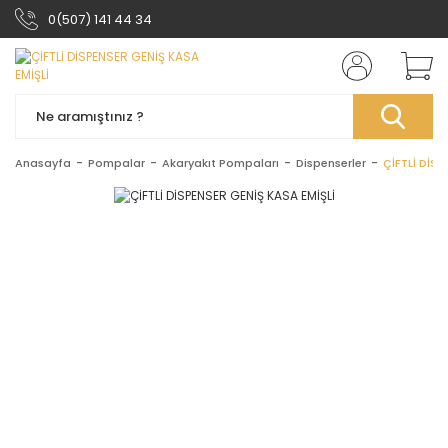
0(507) 141 44 34
Anasayfa
Pompalar
Akaryakıt Pompaları
Dispenserler
ÇİFTLİ DİS