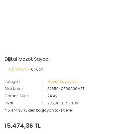
Dijital Mazot Sayacı
(0) Yorum
- 0 Puan
Kategori
Mazot Sayaçları
Stok Kodu
32350-CF00000MZT
Garanti Süresi
24 Ay
Fiyat
235,00 EUR + KDV
*15.474,36 TL den başlayan taksitlerle!!
15.474,36 TL