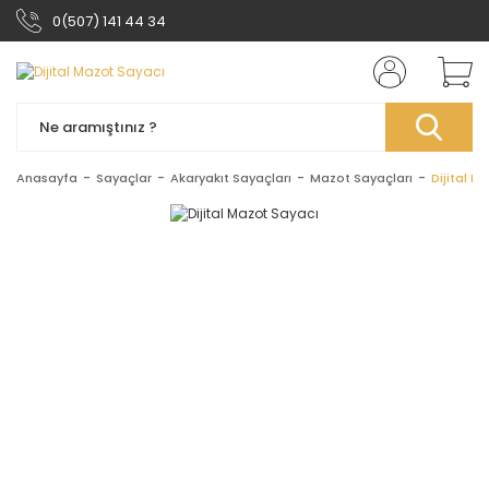
0(507) 141 44 34
Anasayfa
Sayaçlar
Akaryakıt Sayaçları
Mazot Sayaçları
Dijital M