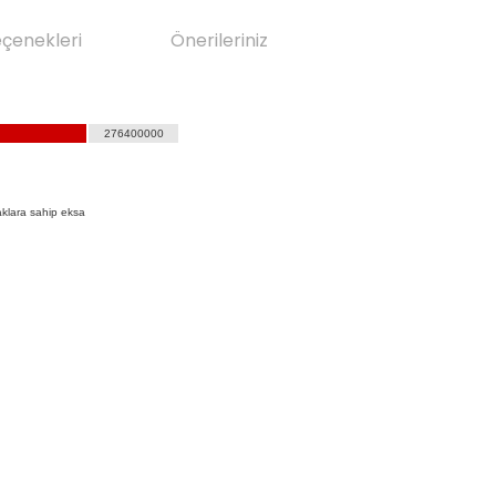
eçenekleri
Önerileriniz
276400000
klara sahip eksa