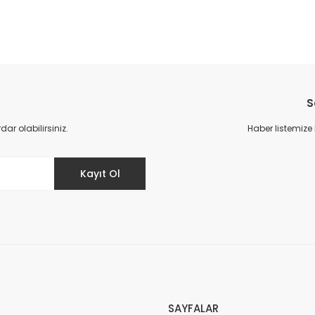
da yetersiz gördüğünüz noktaları öneri formunu kullanarak tarafımıza il
Bu ürüne ilk yorumu siz yapın!
S
Yorum Yaz
r olabilirsiniz.
Haber listemize
Kayıt Ol
Gönder
SAYFALAR