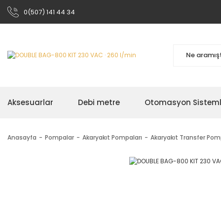
0(507) 141 44 34
Aksesuarlar
Debi metre
Otomasyon Sisteml
Anasayfa
Pompalar
Akaryakıt Pompaları
Akaryakıt Transfer Pom