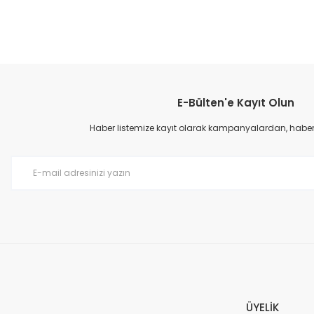
Bu ürünün fiyat bilgisi, resim, ürün açıklamalarında ve diğer konular
Görüş ve önerileriniz için teşekkür ederiz.
E-Bülten'e Kayıt Olun
Ürün resmi kalitesiz, bozuk veya görüntülenemiyor.
Ürün açıklamasında eksik bilgiler bulunuyor.
Haber listemize kayıt olarak kampanyalardan, haberda
Ürün bilgilerinde hatalar bulunuyor.
Ürün fiyatı diğer sitelerden daha pahalı.
Bu ürüne benzer farklı alternatifler olmalı.
ÜYELİK