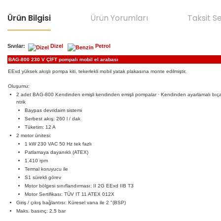
Ürün Bilgisi
Ürün Yorumları
Taksit S
Sıvılar:
Dizel
Petrol
BAG-800 230 V ÇİFT pompalı mobil el arabası
EExd yüksek akışlı pompa kiti, tekerlekli mobil yatak plakasına monte edilmiştir.
Oluşumu:
2 adet BAG-800 Kendinden emişli kendinden emişli pompalar · Kendinden ayarlamalı bıça
ntrik
Baypas devridaim sistemi
Serbest akış: 260 l / dak
Tüketim: 12 A
2 motor ünitesi:
1 kW 230 VAC 50 Hz tek fazlı
Patlamaya dayanıklı (ATEX)
1.410 rpm
Termal koruyucu ile
S1 sürekli görev
Motor bölgesi sınıflandırması: II 2G EExd IIB T3
Motor Sertifikası: TÜV IT 11 ATEX 012X
Giriş / çıkış bağlantısı: Küresel vana ile 2 "(BSP)
Maks. basınç: 2,5 bar