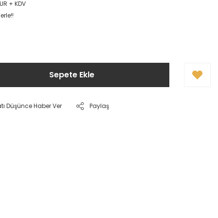
EUR + KDV
rle!!
Sepete Ekle
atı Düşünce Haber Ver
Paylaş