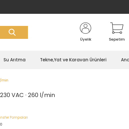
Üyelik
Sepetim
Su Arıtma
Tekne,Yat ve Karavan Ürünleri
Ana
l/min
230 VAC · 260 l/min
ansfer Pompaları
00