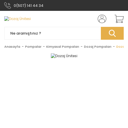
0(507) 141 44 34
Anasayfa
Pompalar
Kimyasal Pompaları
Dozaj Pompaları
Dozaj Ü