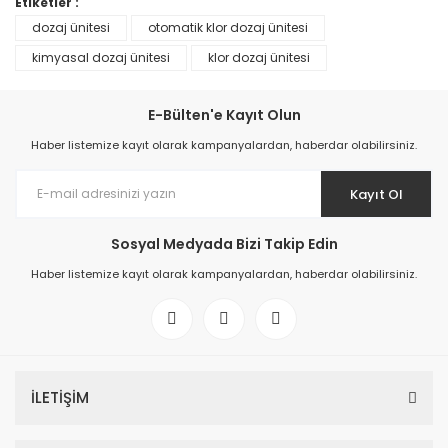
Etiketler :
dozaj ünitesi
otomatik klor dozaj ünitesi
kimyasal dozaj ünitesi
klor dozaj ünitesi
TÜKENDİ
E-Bülten'e Kayıt Olun
Haber listemize kayıt olarak kampanyalardan, haberdar olabilirsiniz.
Kimyasal Dozaj Pompası
Kayıt Ol
0,00 TL
Sosyal Medyada Bizi Takip Edin
Haber listemize kayıt olarak kampanyalardan, haberdar olabilirsiniz.
İLETİŞİM