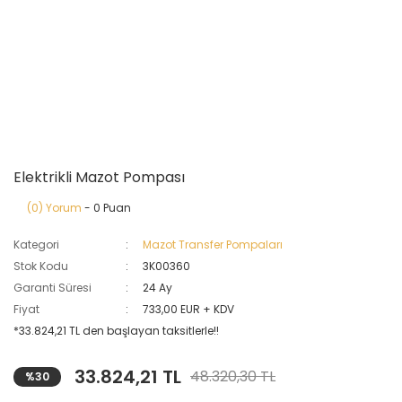
Elektrikli Mazot Pompası
(0) Yorum
- 0 Puan
Kategori
Mazot Transfer Pompaları
Stok Kodu
3K00360
Garanti Süresi
24 Ay
Fiyat
733,00 EUR + KDV
*33.824,21 TL den başlayan taksitlerle!!
33.824,21 TL
48.320,30 TL
%30