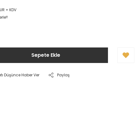
EUR + KDV
rle!!
Sepete Ekle
atı Düşünce Haber Ver
Paylaş