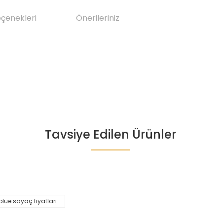
eçenekleri
Önerileriniz
Tavsiye Edilen Ürünler
da yetersiz gördüğünüz noktaları öneri formunu kullanarak tarafımıza il
Bu ürüne ilk yorumu siz yapın!
Yorum Yaz
lue sayaç fiyatları