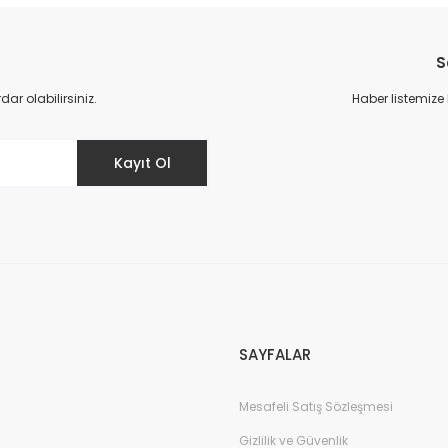
S
r olabilirsiniz.
Haber listemize
Gönder
Kayıt Ol
SAYFALAR
Mesafeli Satış Sözleşmesi
Gizlilik ve Güvenlik