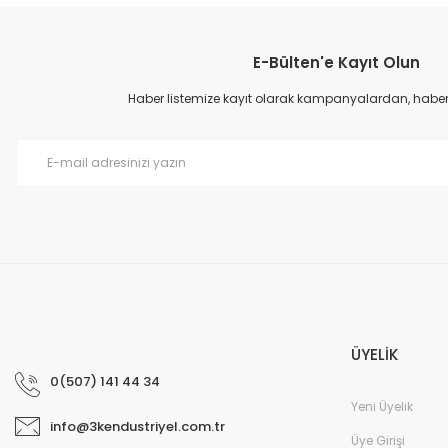
Bu ürüne benzer farklı alternatifler olmalı.
Adblue Sayacı
E-Bülten'e Kayıt Olun
Dijital Adblue Sayacı
Haber listemize kayıt olarak kampanyalardan, haberda
35.294,70 TL
17.120,56 TL
ÜYELİK
0(507) 141 44 34
Yeni Üyelik
info@3kendustriyel.com.tr
Üye Girişi