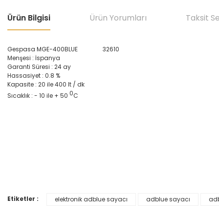
Ürün Bilgisi
Ürün Yorumları
Taksit S
Gespasa MGE-400BLUE 32610
Menşesi : İspanya
Garanti Süresi : 24 ay
Hassasiyet : 0.8 %
Kapasite : 20 ile 400 lt / dk
0
Sıcaklık : - 10 ile + 50
C
Bu ürünün fiyat bilgisi, resim, ürün açıklamalarında ve diğer konular
Görüş ve önerileriniz için teşekkür ederiz.
Ürün resmi kalitesiz, bozuk veya görüntülenemiyor.
Ürün açıklamasında eksik bilgiler bulunuyor.
Ürün bilgilerinde hatalar bulunuyor.
Etiketler :
elektronik adblue sayacı
adblue sayacı
adb
Ürün fiyatı diğer sitelerden daha pahalı.