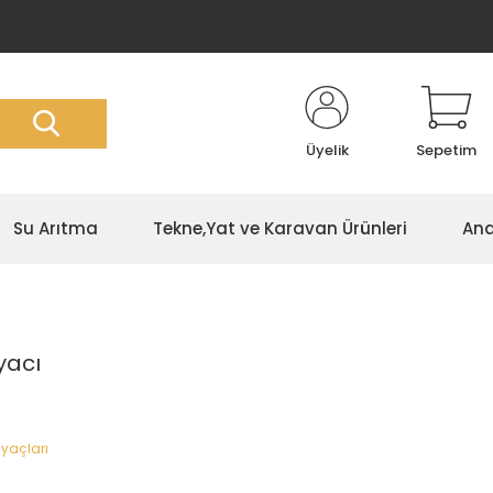
Üyelik
Sepetim
Su Arıtma
Tekne,Yat ve Karavan Ürünleri
Ana
yacı
yaçları