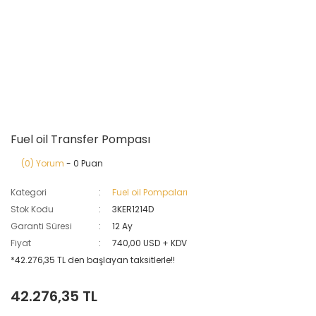
Fuel oil Transfer Pompası
(0) Yorum
- 0 Puan
Kategori
Fuel oil Pompaları
Stok Kodu
3KER1214D
Garanti Süresi
12 Ay
Fiyat
740,00 USD + KDV
*42.276,35 TL den başlayan taksitlerle!!
42.276,35 TL