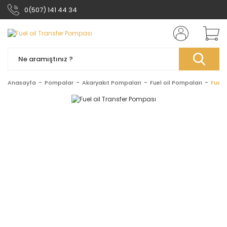
0(507) 141 44 34
Anasayfa
Pompalar
Akaryakıt Pompaları
Fuel oil Pompaları
Fuel 