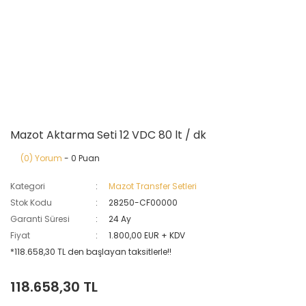
Mazot Aktarma Seti 12 VDC 80 lt / dk
(0) Yorum
- 0 Puan
Kategori
Mazot Transfer Setleri
Stok Kodu
28250-CF00000
Garanti Süresi
24 Ay
Fiyat
1.800,00 EUR + KDV
*118.658,30 TL den başlayan taksitlerle!!
118.658,30 TL