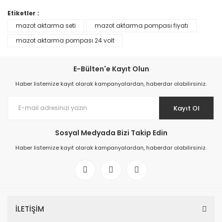
YENİ
Etiketler :
mazot aktarma seti
mazot aktarma pompası fiyatı
mazot aktarma pompası 24 volt
TÜKENDİ
E-Bülten'e Kayıt Olun
Haber listemize kayıt olarak kampanyalardan, haberdar olabilirsiniz.
Mazot Transfer Seti 75 lt / dk
Mazot Aktarma Pompası Seti
Kayıt Ol
97.959,02 TL
Sosyal Medyada Bizi Takip Edin
85.038,45 TL
Haber listemize kayıt olarak kampanyalardan, haberdar olabilirsiniz.
İLETİŞİM
TÜKENDİ