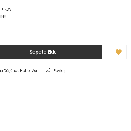
R + KDV
le!!
Sepete Ekle
atı Düşünce Haber Ver
Paylaş