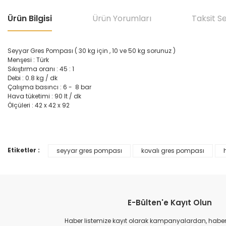
Ürün Bilgisi
Ürün Yorumları
Taksit S
Seyyar Gres Pompası ( 30 kg için , 10 ve 50 kg sorunuz )
Menşesi : Türk
Sıkıştırma oranı : 45 : 1
Debi : 0.8 kg / dk
Çalışma basıncı : 6 - 8 bar
Hava tüketimi : 90 lt / dk
Ölçüleri : 42 x 42 x 92
Etiketler :
seyyar gres pompası
kovalı gres pompası
Bu ürünün fiyat bilgisi, resim, ürün açıklamalarında ve diğer konular
Görüş ve önerileriniz için teşekkür ederiz.
Ürün resmi kalitesiz, bozuk veya görüntülenemiyor.
E-Bülten'e Kayıt Olun
Ürün açıklamasında eksik bilgiler bulunuyor.
Ürün bilgilerinde hatalar bulunuyor.
Haber listemize kayıt olarak kampanyalardan, haberda