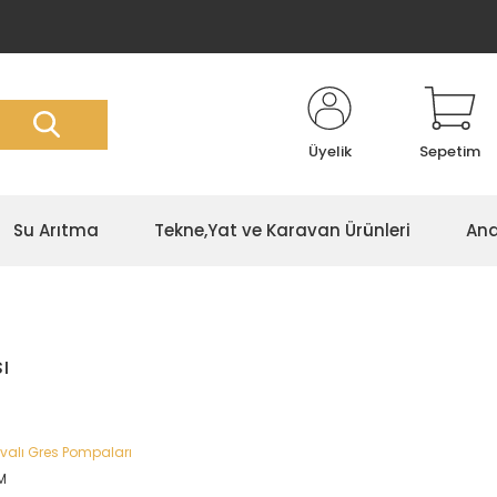
Üyelik
Sepetim
Su Arıtma
Tekne,Yat ve Karavan Ürünleri
Ana
ı
valı Gres Pompaları
M