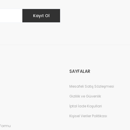
Kayıt Ol
Gönder
SAYFALAR
Mesafeli Satış Sözleşmesi
Gizlilik ve Güvenlik
İptal İade Koşullari
Kişisel Veriler Politikası
 Formu