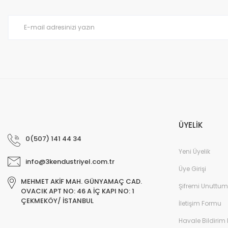
Ürün fiyatı diğer sitelerden daha pahalı.
Bu ürüne benzer farklı alternatifler olmalı.
ÜYELİK
0(507) 141 44 34
Yeni Üyelik
info@3kendustriyel.com.tr
Üye Girişi
MEHMET AKİF MAH. GÜNYAMAÇ CAD.
Şifremi Unuttum
OVACIK APT NO: 46 A İÇ KAPI NO: 1
ÇEKMEKÖY/ İSTANBUL
İletişim Formu
Havale Bildirim