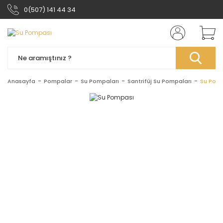
0(507) 141 44 34
Anasayfa
Pompalar
Su Pompaları
Santrifüj Su Pompaları
Su Pom