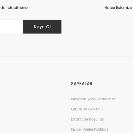
r olabilirsiniz.
Haber listemize
Kayıt Ol
Gönder
SAYFALAR
Mesafeli Satış Sözleşmesi
Gizlilik ve Güvenlik
İptal İade Koşullari
Kişisel Veriler Politikası