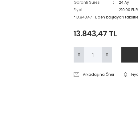
Garanti Süresi
24 Ay
Fiyat
210,00 EU
*13.843,47 TL den başlayan taksitler
13.843,47 TL
Arkadaşına Öner
Fiy