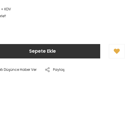
R + KDV
le!!
Sepete Ekle
atı Düşünce Haber Ver
Paylaş