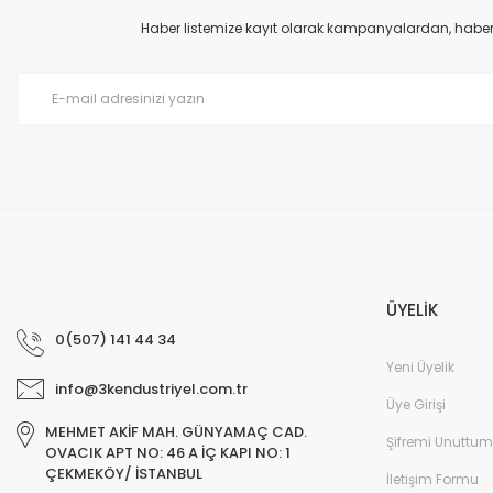
Ürün bilgilerinde hatalar bulunuyor.
Haber listemize kayıt olarak kampanyalardan, haberda
Ürün fiyatı diğer sitelerden daha pahalı.
Bu ürüne benzer farklı alternatifler olmalı.
ÜYELİK
0(507) 141 44 34
Yeni Üyelik
info@3kendustriyel.com.tr
Üye Girişi
MEHMET AKİF MAH. GÜNYAMAÇ CAD.
Şifremi Unuttum
OVACIK APT NO: 46 A İÇ KAPI NO: 1
ÇEKMEKÖY/ İSTANBUL
İletişim Formu