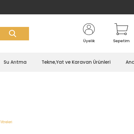
Üyelik
Sepetim
Su Arıtma
Tekne,Yat ve Karavan Ürünleri
Ana
iltreleri