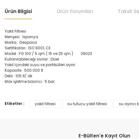
Ürün Bilgisi
Ürün Yorumları
Taksit S
Yakıt Filtresi
Menşesi : İspanya
Marka : Gespasa
Sertifikaları : ISO 9001, CE
Model : FG 100 / 5 qm ( 15 ve 25 qm ) 39023
Kullanılabileceği sıvılar : Dizel
Yakıt içindeki suyu ve partikülleri ayırır.
Kapasite : 500.000 lt
Debi : 105 lt/ dk
Max işletme basıncı : 5 bar
Etiketler :
yakıt filtresi
su tutucu yakıt filtresi
su ayırıcı b
Bu ürünün fiyat bilgisi, resim, ürün açıklamalarında ve diğer konular
Görüş ve önerileriniz için teşekkür ederiz.
Ürün resmi kalitesiz, bozuk veya görüntülenemiyor.
E-Bülten'e Kayıt Olun
Ürün açıklamasında eksik bilgiler bulunuyor.