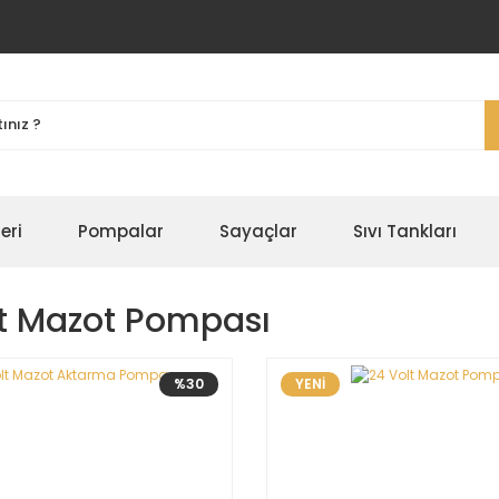
eri
Pompalar
Sayaçlar
Sıvı Tankları
lt Mazot Pompası
%30
YENİ