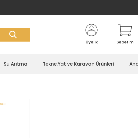
Üyelik
Sepetim
Su Arıtma
Tekne,Yat ve Karavan Ürünleri
Ana