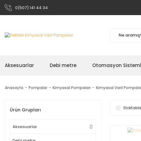
0(507) 141 44 34
Aksesuarlar
Debi metre
Otomasyon Sisteml
Anasayfa
Pompalar
Kimyasal Pompaları
Kimyasal Varil Pompala
Stoktakile
Ürün Grupları
Aksesuarlar
Debi metre