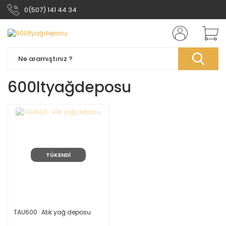
0(507) 141 44 34
600ltyağdeposu
TÜKENDİ
TAU600 · Atık yağ deposu