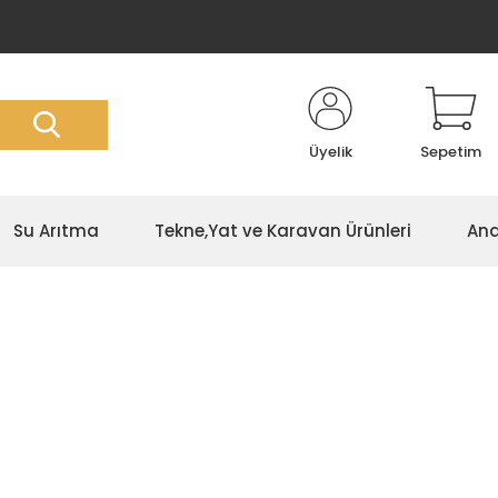
Üyelik
Sepetim
Su Arıtma
Tekne,Yat ve Karavan Ürünleri
Ana