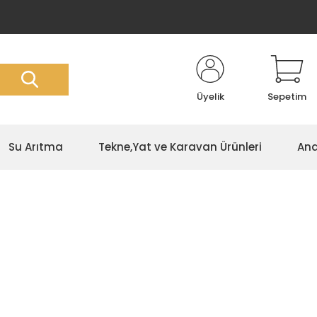
Üyelik
Sepetim
Su Arıtma
Tekne,Yat ve Karavan Ürünleri
Ana