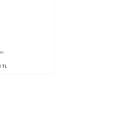
acı
3 TL