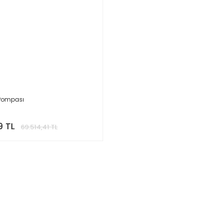
ğ Pompası
9 TL
69.514,41 TL