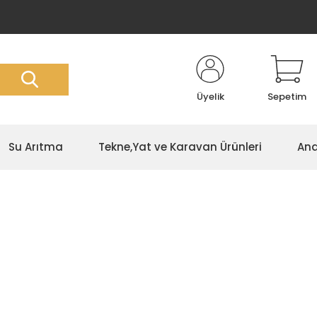
Üyelik
Sepetim
Su Arıtma
Tekne,Yat ve Karavan Ürünleri
Ana