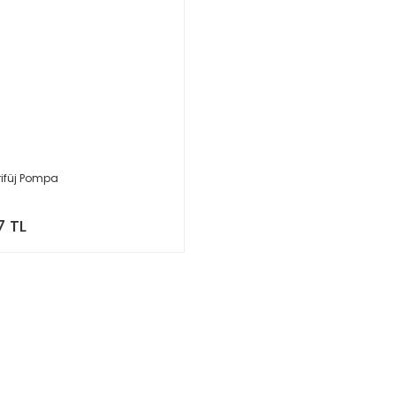
rifüj Pompa
7 TL