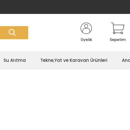
Üyelik
Sepetim
Su Arıtma
Tekne,Yat ve Karavan Ürünleri
Ana