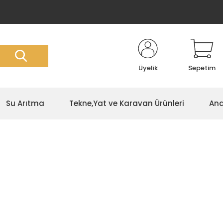
Üyelik
Sepetim
Su Arıtma
Tekne,Yat ve Karavan Ürünleri
Ana