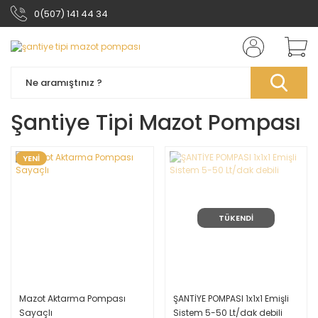
0(507) 141 44 34
Şantiye Tipi Mazot Pompası
YENİ
TÜKENDİ
Mazot Aktarma Pompası
ŞANTİYE POMPASI 1x1x1 Emişli
Sayaçlı
Sistem 5-50 Lt/dak debili