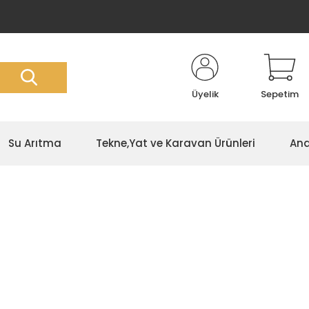
Üyelik
Sepetim
Su Arıtma
Tekne,Yat ve Karavan Ürünleri
Ana