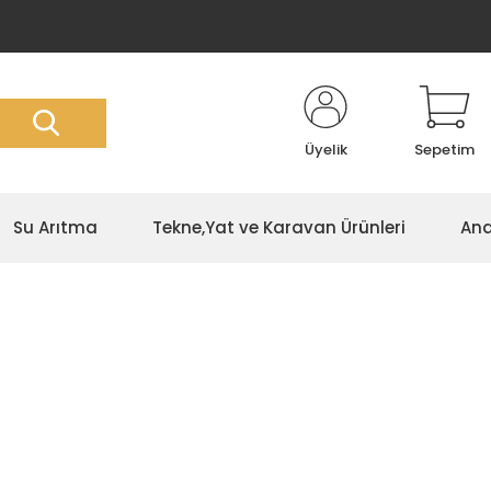
Üyelik
Sepetim
Su Arıtma
Tekne,Yat ve Karavan Ürünleri
Ana