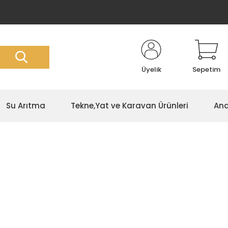
Üyelik
Sepetim
Su Arıtma
Tekne,Yat ve Karavan Ürünleri
Ana