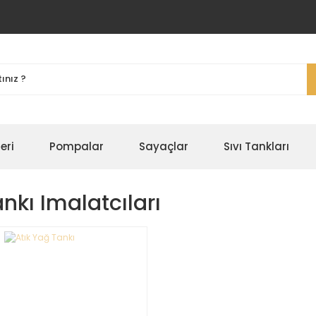
eri
Pompalar
Sayaçlar
Sıvı Tankları
nkı Imalatcıları