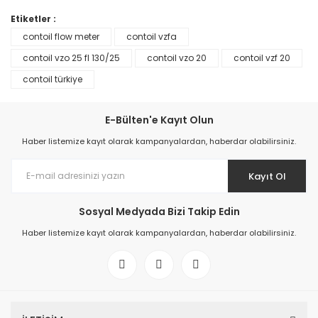
Etiketler :
contoil flow meter
contoil vzfa
TÜKENDİ
TÜKENDİ
contoil vzo 25 fl 130/25
contoil vzo 20
contoil vzf 20
contoil türkiye
Sıvı Yakıt Sayacı
Yakıt Sayacı
E-Bülten'e Kayıt Olun
33.116,28 TL
Haber listemize kayıt olarak kampanyalardan, haberdar olabilirsiniz.
34.457,88 TL
Kayıt Ol
Sosyal Medyada Bizi Takip Edin
TÜKENDİ
TÜKENDİ
Haber listemize kayıt olarak kampanyalardan, haberdar olabilirsiniz.
Aquametro Sayaç
Jeneratör Yakıt Sayacı