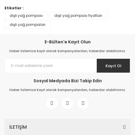
%30
%30
Etiketler :
dişli yağ pompası
dişli yağ pompası fiyatları
dişli yağ pompaları
E-Bülten'e Kayıt Olun
Elektrikli Yağ Pompası
Haber listemize kayıt olarak kampanyalardan, haberdar olabilirsiniz.
Yağ Transfer Pompası
48.628,98 TL
37.382,09 TL
Kayıt Ol
69.469,98 TL
53.402,99 TL
Sosyal Medyada Bizi Takip Edin
Haber listemize kayıt olarak kampanyalardan, haberdar olabilirsiniz.
TÜKENDİ
12 Volt Yağ Pompası
İLETİŞİM