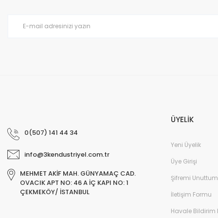
Ürün fiyatı diğer sitelerden daha pahalı.
Bu ürüne benzer farklı alternatifler olmalı.
ÜYELİK
0(507) 141 44 34
Yeni Üyelik
info@3kendustriyel.com.tr
Üye Girişi
MEHMET AKİF MAH. GÜNYAMAÇ CAD.
Şifremi Unuttum
OVACIK APT NO: 46 A İÇ KAPI NO: 1
ÇEKMEKÖY/ İSTANBUL
İletişim Formu
Havale Bildirim