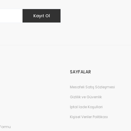
Kayıt Ol
Gönder
SAYFALAR
Mesafeli Satış Sözleşmesi
Gizlilik ve Güvenlik
İptal İade Koşullari
Kişisel Veriler Politikası
 Formu