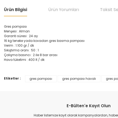
Ürün Bilgisi
Ürün Yorumları
Taksit S
Gres pompası
Menşesi : Alman
Garanti süresi : 24 ay
16 kg teneke yada kovadan gres basma pompası
Verim : 1.100 gr / dk
Sıkıştırma oranı : 50 : 1
Çalışma basıncı : 2 ile 8 bar arası
Hava tüketimi : 400 lt / dk
Etiketler :
gres pompası
gres pompası havalı
gres po
Bu ürünün fiyat bilgisi, resim, ürün açıklamalarında ve diğer konular
Görüş ve önerileriniz için teşekkür ederiz.
Ürün resmi kalitesiz, bozuk veya görüntülenemiyor.
E-Bülten'e Kayıt Olun
Ürün açıklamasında eksik bilgiler bulunuyor.
Ürün bilgilerinde hatalar bulunuyor.
Haber listemize kayıt olarak kampanyalardan, haberda