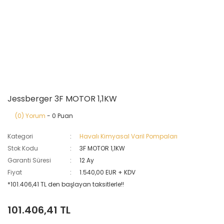
Jessberger 3F MOTOR 1,1KW
(0) Yorum
- 0 Puan
Kategori
Havalı Kimyasal Varil Pompaları
Stok Kodu
3F MOTOR 1,1KW
Garanti Süresi
12 Ay
Fiyat
1.540,00 EUR + KDV
*101.406,41 TL den başlayan taksitlerle!!
101.406,41 TL