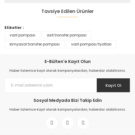
Tavsiye Edilen Ürünler
Etiketler :
varil pompası
asit transfer pompası
TÜKENDİ
kimyasal transfer pompası
varil pompası fiyatları
TÜKENDİ
E-Bülten'e Kayıt Olun
Elektrikli Varil Pompası
Haber listemize kayıt olarak kampanyalardan, haberdar olabilirsiniz.
Kayıt Ol
0,00 TL
Elektrikli Kimyasal Varil Pompası
Sosyal Medyada Bizi Takip Edin
0,00 TL
Haber listemize kayıt olarak kampanyalardan, haberdar olabilirsiniz.