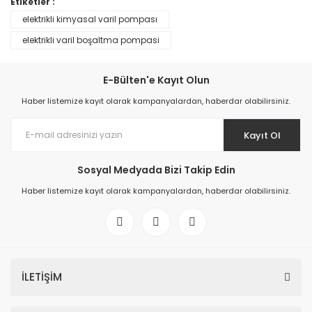
Etiketler :
elektrikli kimyasal varil pompası
elektrikli varil boşaltma pompasi
TÜKENDİ
TÜKENDİ
E-Bülten'e Kayıt Olun
Haber listemize kayıt olarak kampanyalardan, haberdar olabilirsiniz.
Kimyasal Varil Pompası
Jessberger Varil Pompası
Kayıt Ol
0,00 TL
0,00 TL
Sosyal Medyada Bizi Takip Edin
Haber listemize kayıt olarak kampanyalardan, haberdar olabilirsiniz.
TÜKENDİ
İLETİŞİM
Elektrikli Varil Pompası