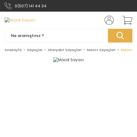
0(507) 141 44 34
Anasayfa
Sayaçlar
Akaryakıt Sayaçları
Mazot Sayaçları
Mazot Sa