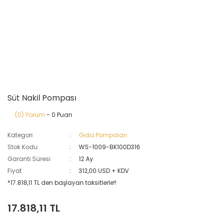
Süt Nakil Pompası
(0) Yorum
- 0 Puan
Kategori
Gıda Pompaları
Stok Kodu
WS-1009-BK100D316
Garanti Süresi
12 Ay
Fiyat
312,00 USD + KDV
*17.818,11 TL den başlayan taksitlerle!!
17.818,11 TL