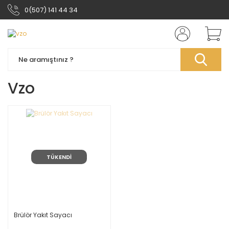
0(507) 141 44 34
Vzo
TÜKENDİ
Brülör Yakıt Sayacı