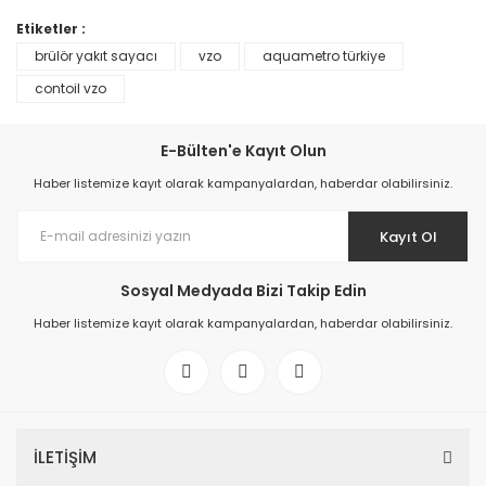
Etiketler :
brülör yakıt sayacı
vzo
aquametro türkiye
TÜKENDİ
TÜKENDİ
contoil vzo
E-Bülten'e Kayıt Olun
Sıvı Yakıt Sayacı
Yakıt Sayacı
Haber listemize kayıt olarak kampanyalardan, haberdar olabilirsiniz.
33.182,24 TL
34.526,51 TL
Kayıt Ol
Sosyal Medyada Bizi Takip Edin
Haber listemize kayıt olarak kampanyalardan, haberdar olabilirsiniz.
TÜKENDİ
Jeneratör Yakıt Sayacı
İLETİŞİM