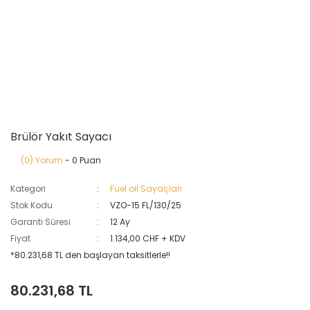
Brülör Yakıt Sayacı
(0) Yorum
- 0 Puan
Kategori
Fuel oil Sayaçları
Stok Kodu
VZO-15 FL/130/25
Garanti Süresi
12 Ay
Fiyat
1.134,00 CHF + KDV
*80.231,68 TL den başlayan taksitlerle!!
80.231,68 TL